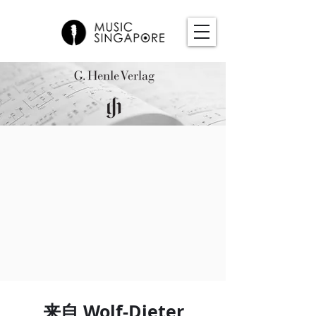
来自 Wolf-Dieter