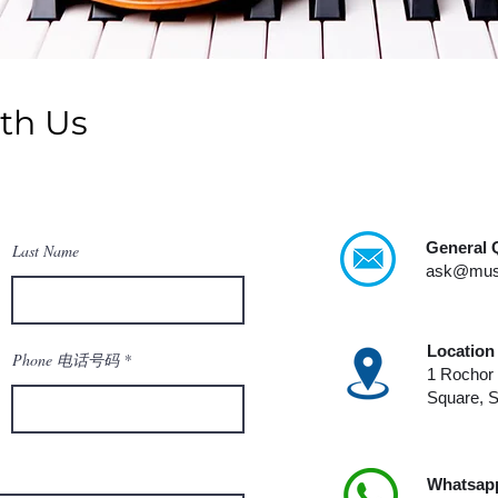
ith Us
General
Last Name
ask@musi
Locatio
Phone 电话号码
1 Rochor
Square, 
Whatsap