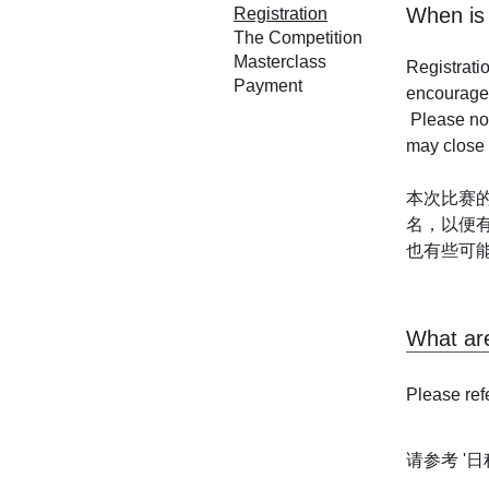
When i
Registration
The Competition
Masterclass
Registratio
Payment
encouraged
 Please note that registration deadlines may vary across countries — some may close earlier, while others 
may close s
本次比赛的
名，以便
也有些可
What 
Please refe
请参考 '