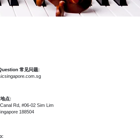
 Question 常见问题:
csingapore.com.sg
n 地点:
 Canal Rd, #06-02 Sim Lim
Singapore 188504
p: