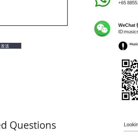
+65 8855
WeChat
ID:music
D 发送
ed Questions