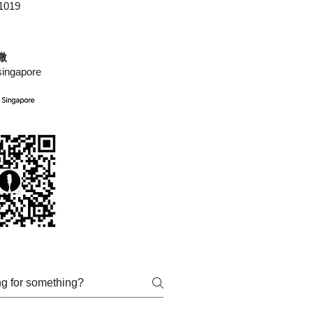
1019
 微
singapore